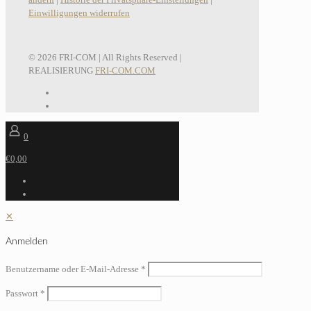
Einwilligungen widerrufen
© 2026 FRI-COM | All Rights Reserved |
REALISIERUNG
FRI-COM.COM
0
€0,00
✕
Anmelden
Benutzername oder E-Mail-Adresse
*
Passwort
*