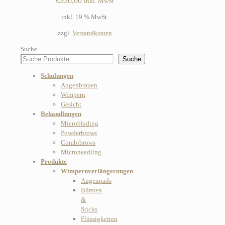
€
330,00
inkl. MwSt
inkl. 19 % MwSt.
zzgl.
Versandkosten
Suche
Suche
Schulungen
Augenbrauen
Wimpern
Gesicht
Behandlungen
Microblading
Powderbrows
Combibrows
Microneedling
Produkte
Wimpernverlängerungen
Augenpads
Bürsten
&
Sticks
Flüssigkeiten