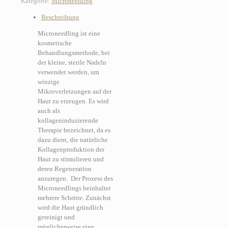
Kategorie:
Microneedling
Hals
Beschreibung
+
Dekolleté
Microneedling ist eine
Menge
kosmetische
Behandlungsmethode, bei
der kleine, sterile Nadeln
verwendet werden, um
winzige
Mikroverletzungen auf der
Haut zu erzeugen. Es wird
auch als
kollageninduzierende
Therapie bezeichnet, da es
dazu dient, die natürliche
Kollagenproduktion der
Haut zu stimulieren und
deren Regeneration
anzuregen.
Der Prozess des
Microneedlings beinhaltet
mehrere Schritte. Zunächst
wird die Haut gründlich
gereinigt und
möglicherweise eine